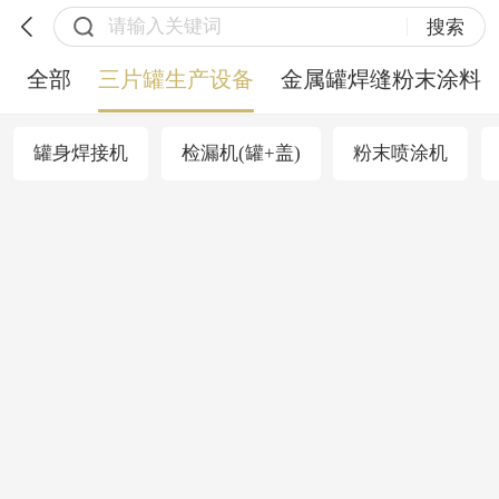
搜索
全部
三片罐生产设备
金属罐焊缝粉末涂料
罐身焊接机
检漏机(罐+盖)
粉末喷涂机