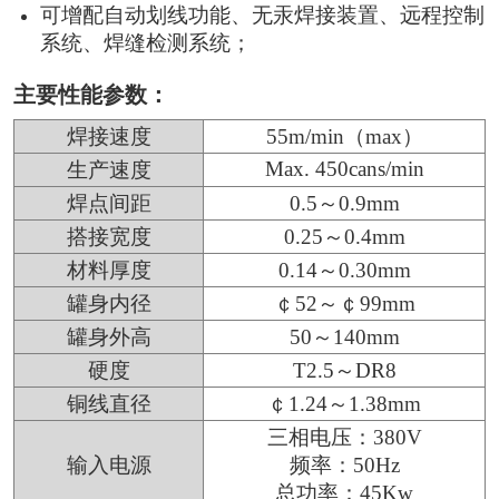
可增配自动划线功能、无汞焊接装置、远程控制
系统、焊缝检测系统；
主要性能参数：
焊接速度
55m/min（max）
Max. 450cans/min
生产速度
焊点间距
0.5～0.9mm
搭接宽度
0.25～0.4mm
材料厚度
0.14～0.30mm
罐身内径
￠52～￠99mm
罐身外高
50～140mm
硬度
T2.5～DR8
铜线直径
￠1.24～1.38mm
三相电压：380V
输入电源
频率：50Hz
总功率：45Kw